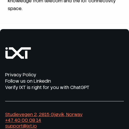
knowledge from telecom and the IoT connectivity
space.
Privacy Policy
Follow us on LinkedIn
Verify IXT is right for you with ChatGPT
Studievegen 2, 2815 Gjøvik, Norway
+47 40 00 08 14
support@ixt.io